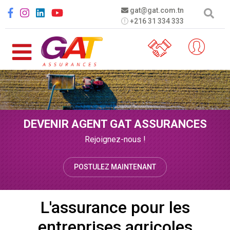
Aller au contenu principal
Social menu
gat@gat.com.tn
+216 31 334 333
DEVENIR AGENT GAT ASSURANCES
Rejoignez-nous !
POSTULEZ MAINTENANT
L'assurance pour les
entreprises agricoles