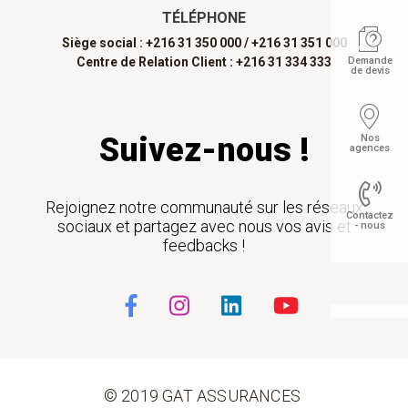
TÉLÉPHONE
Siège social : +216 31 350 000 /
+216 31 351 000
Centre de Relation Client : +216 31 334 333
Demande
de devis
Suivez-nous !
Nos
agences
Rejoignez notre communauté sur les réseaux
Contactez
sociaux et partagez avec nous vos avis et
- nous
feedbacks !
Float
© 2019 GAT ASSURANCES