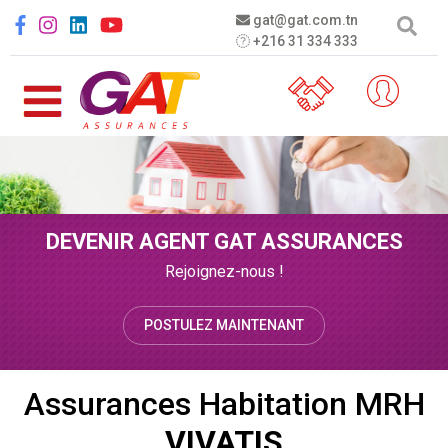
Aller au contenu principal
Social menu
gat@gat.com.tn
+216 31 334 333
DEVENIR AGENT GAT ASSURANCES
Rejoignez-nous !
POSTULEZ MAINTENANT
Assurances Habitation MRH
VIVATIS