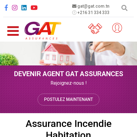
Aller au contenu principal
Social menu
gat@gat.com.tn
+216 31 334 333
DEVENIR AGENT GAT ASSURANCES
Rejoignez-nous !
POSTULEZ MAINTENANT
Assurance Incendie
Habitation