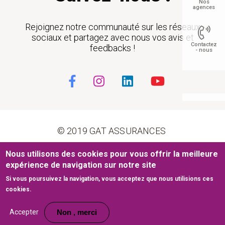
Nos
agences
Rejoignez notre communauté sur les réseaux
sociaux et partagez avec nous vos avis et
Contactez
feedbacks !
- nous
Float
© 2019 GAT ASSURANCES
Pied de page
Nous utilisons des cookies pour vous offrir la meilleure
Conditions générales d’utilisation
Cookies
expérience de navigation sur notre site
Si vous poursuivez la navigation, vous acceptez que nous utilisions ces
Mentions légales
Plan du site
cookies.
Site web développé par
www.medianet.com.tn
Accepter
Non , merci