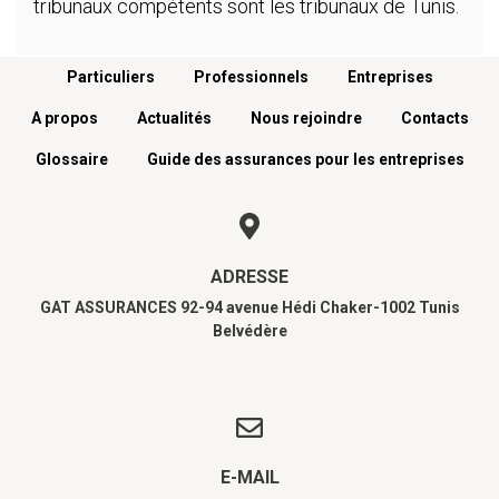
tribunaux compétents sont les tribunaux de Tunis.
Menu footer
Particuliers
Professionnels
Entreprises
A propos
Actualités
Nous rejoindre
Contacts
Glossaire
Guide des assurances pour les entreprises
ADRESSE
GAT ASSURANCES 92-94 avenue Hédi Chaker-1002 Tunis
Belvédère
E-MAIL