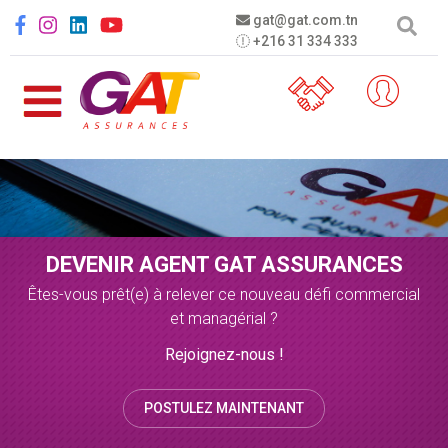
Aller au contenu principal
Social menu
gat@gat.com.tn
+216 31 334 333
DEVENIR AGENT GAT ASSURANCES
Êtes-vous prêt(e) à relever ce nouveau défi commercial
et managérial ?
Rejoignez-nous !
POSTULEZ MAINTENANT