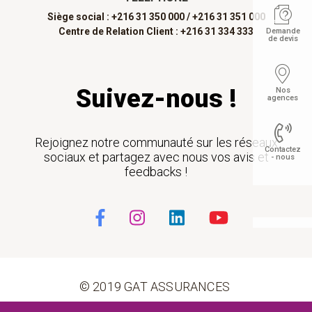
Siège social : +216 31 350 000 /
+216 31 351 000
Centre de Relation Client : +216 31 334 333
Demande
de devis
Suivez-nous !
Nos
agences
Rejoignez notre communauté sur les réseaux
Contactez
sociaux et partagez avec nous vos avis et
- nous
feedbacks !
Float
© 2019 GAT ASSURANCES