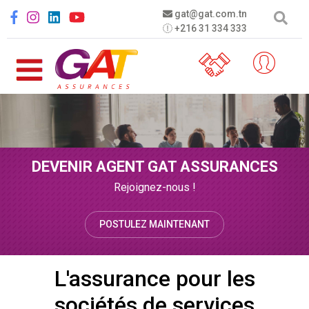
Aller au contenu principal
Social menu
gat@gat.com.tn
+216 31 334 333
DEVENIR AGENT GAT ASSURANCES
Rejoignez-nous !
POSTULEZ MAINTENANT
L'assurance pour les
sociétés de services