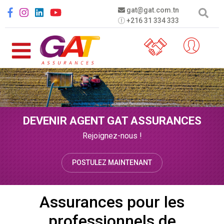
Aller au contenu principal
Social menu
gat@gat.com.tn
+216 31 334 333
DEVENIR AGENT GAT ASSURANCES
Rejoignez-nous !
POSTULEZ MAINTENANT
Assurances pour les
professionnels de