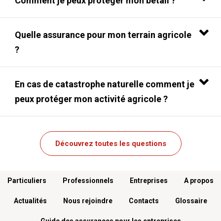
Comment je peux protéger mon bétail ?
Quelle assurance pour mon terrain agricole
?
En cas de catastrophe naturelle comment je
peux protéger mon activité agricole ?
Découvrez toutes les questions
Menu footer
Particuliers
Professionnels
Entreprises
A propos
Actualités
Nous rejoindre
Contacts
Glossaire