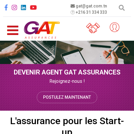
Aller au contenu principal
Social menu
gat@gat.com.tn
+216 31 334 333
DEVENIR AGENT GAT ASSURANCES
Rejoignez-nous !
POSTULEZ MAINTENANT
L'assurance pour les Start-
up