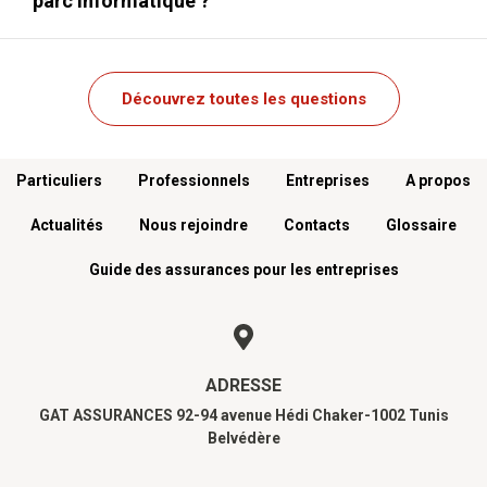
parc informatique ?
Découvrez toutes les questions
Menu footer
Particuliers
Professionnels
Entreprises
A propos
Actualités
Nous rejoindre
Contacts
Glossaire
Guide des assurances pour les entreprises
ADRESSE
GAT ASSURANCES 92-94 avenue Hédi Chaker-1002 Tunis
Belvédère