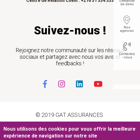
Centre de Relation Client : +216 31 334 333
Demande
de devis
Suivez-nous !
Nos
agences
Rejoignez notre communauté sur les réseaux
Contactez
sociaux et partagez avec nous vos avis et
- nous
feedbacks !
Float
© 2019 GAT ASSURANCES
Pied de page
Nous utilisons des cookies pour vous offrir la meilleure
Conditions générales d’utilisation
Cookies
expérience de navigation sur notre site