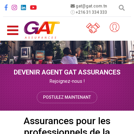
Aller au contenu principal
Social menu
gat@gat.com.tn
+216 31 334 333
DEVENIR AGENT GAT ASSURANCES
Rejoignez-nous !
POSTULEZ MAINTENANT
Assurances pour les
professionnels de la