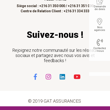
Siège social : +216 31 350 000 /
+216 31 351 000
Demande
de devis
Centre de Relation Client : +216 31 334 333
Nos
agences
Suivez-nous !
Contactez
Rejoignez notre communauté sur les réseaux
- nous
sociaux et partagez avec nous vos avis et
feedbacks !
Float
© 2019 GAT ASSURANCES