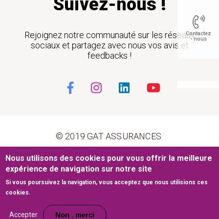
Suivez-nous !
Rejoignez notre communauté sur les réseaux
Contactez
- nous
sociaux et partagez avec nous vos avis et
feedbacks !
Float
© 2019 GAT ASSURANCES
Pied de page
Nous utilisons des cookies pour vous offrir la meilleure
Conditions générales d’utilisation
Cookies
expérience de navigation sur notre site
Si vous poursuivez la navigation, vous acceptez que nous utilisions ces
Mentions légales
Plan du site
cookies.
Site web développé par
www.medianet.com.tn
Accepter
Non , merci