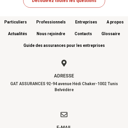
Découvrez toutes les questions
Menu footer
Particuliers
Professionnels
Entreprises
A propos
Actualités
Nous rejoindre
Contacts
Glossaire
Guide des assurances pour les entreprises
ADRESSE
GAT ASSURANCES 92-94 avenue Hédi Chaker-1002 Tunis
Belvédère
E-MAIL