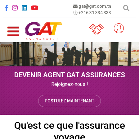
Aller au contenu principal
Social menu
gat@gat.com.tn
+216 31 334 333
DEVENIR AGENT GAT ASSURANCES
Rejoignez-nous !
POSTULEZ MAINTENANT
Qu'est ce que l'assurance
voyage