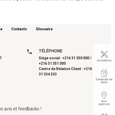
re
Contacts
Glossaire
TÉLÉPHONE
AT
Siège social : +216 31 350 000 /
Assistance
+216 31 351 000
Centre de Relation Client : +216
31 334 333
Demande de
devis
Nos
agences
s avis et feedbacks !