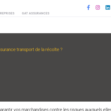
Social
REPRISES
GAT ASSURANCES
ssurance transport de la récolte ?
rantir vos marchandises contre les risques auxquels elles 