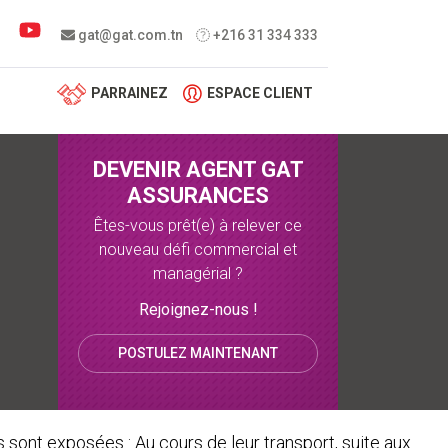
 menu
gat@gat.com.tn
+216 31 334 333
PARRAINEZ
ESPACE CLIENT
DEVENIR AGENT GAT
ASSURANCES
Êtes-vous prêt(e) à relever ce
nouveau défi commercial et
managérial ?
Rejoignez-nous !
POSTULEZ MAINTENANT
sont exposées : Au cours de leur transport, suite aux