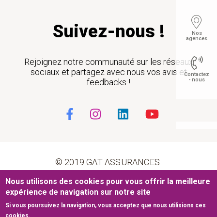
Suivez-nous !
Nos
agences
Rejoignez notre communauté sur les réseaux
sociaux et partagez avec nous vos avis et
Contactez
- nous
feedbacks !
Float
© 2019 GAT ASSURANCES
Nous utilisons des cookies pour vous offrir la meilleure
Pied de page
Conditions générales d’utilisation
Cookies
expérience de navigation sur notre site
Si vous poursuivez la navigation, vous acceptez que nous utilisions ces
Mentions légales
Plan du site
cookies.