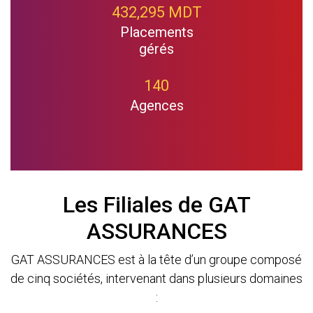
432,295 MDT
Placements
gérés
140
Agences
Les Filiales de GAT
ASSURANCES
GAT ASSURANCES est à la tête d’un groupe composé
de cinq sociétés, intervenant dans plusieurs domaines
: