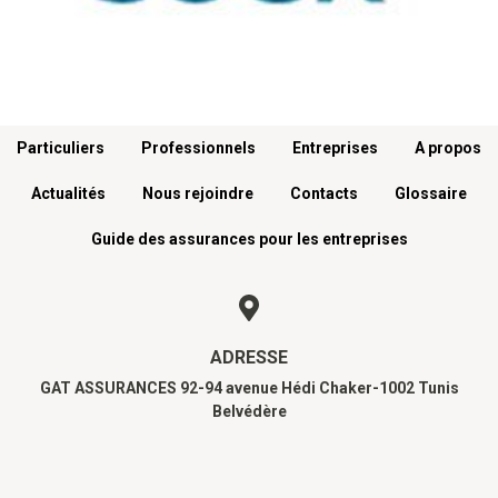
Menu footer
Particuliers
Professionnels
Entreprises
A propos
Actualités
Nous rejoindre
Contacts
Glossaire
Guide des assurances pour les entreprises
ADRESSE
GAT ASSURANCES 92-94 avenue Hédi Chaker-1002 Tunis
Belvédère