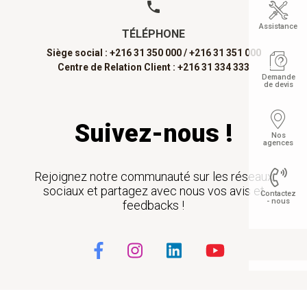
Assistance
TÉLÉPHONE
Siège social : +216 31 350 000 /
+216 31 351 000
Centre de Relation Client : +216 31 334 333
Demande
de devis
Suivez-nous !
Nos
agences
Rejoignez notre communauté sur les réseaux
sociaux et partagez avec nous vos avis et
Contactez
- nous
feedbacks !
Float