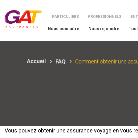
Aller au contenu principal
Menu espaces
PARTICULIERS
PROFESSIONNELS
ENT
Nous connaitre
Nous rejoindre
Tout
Accueil
FAQ
Comment obtenir une ass
Vous pouvez obtenir une assurance voyage en vous r