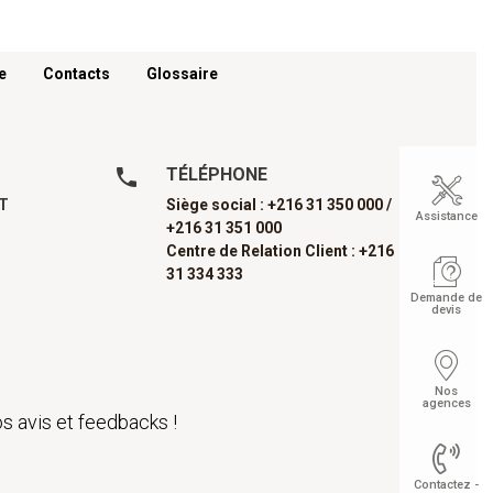
e
Contacts
Glossaire
TÉLÉPHONE
AT
Siège social : +216 31 350 000 /
Assistance
+216 31 351 000
Centre de Relation Client : +216
31 334 333
Demande de
devis
Nos
agences
s avis et feedbacks !
Contactez -