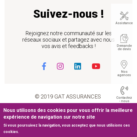
Suivez-nous !
Assistance
Rejoignez notre communauté sur les
réseaux sociaux et partagez avec nous
vos avis et feedbacks !
Demande
de devis
Nos
agences
© 2019 GAT ASSURANCES
Contactez
- nous
Pied de page
Nous utilisons des cookies pour vous offrir la meilleure
Conditions générales d’utilisation
expérience de navigation sur notre site
Si vous poursuivez la navigation, vous acceptez que nous utilisions ces
Cookies
Mentions légales
Plan du site
Float
cookies.