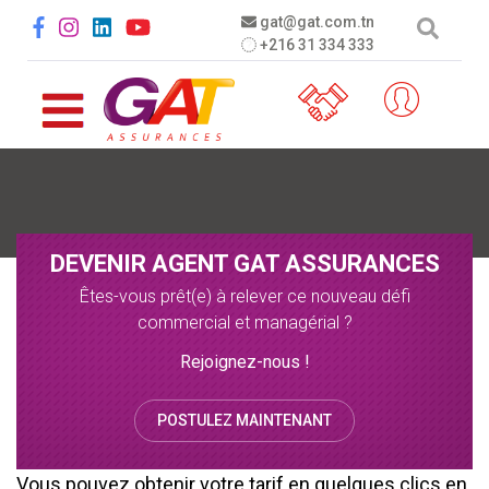
Aller au contenu principal
Social menu
gat@gat.com.tn
+216 31 334 333
DEVENIR AGENT GAT ASSURANCES
Êtes-vous prêt(e) à relever ce nouveau défi
commercial et managérial ?
Rejoignez-nous !
POSTULEZ MAINTENANT
Vous pouvez obtenir votre tarif en quelques clics en