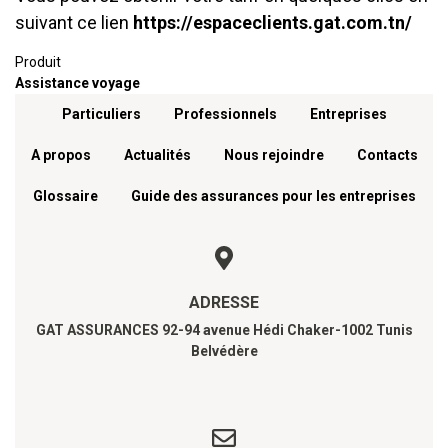
suivant ce lien
https://espaceclients.gat.com.tn/
Produit
Assistance voyage
Menu footer
Particuliers
Professionnels
Entreprises
A propos
Actualités
Nous rejoindre
Contacts
Glossaire
Guide des assurances pour les entreprises
ADRESSE
GAT ASSURANCES 92-94 avenue Hédi Chaker-1002 Tunis
Belvédère