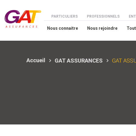
Aller au contenu principal
Menu espaces
PARTICULIERS
PROFESSIONNELS
ENT
Nous connaitre
Nous rejoindre
Tout
Accueil
GAT ASSURANCES
GAT ASSUR