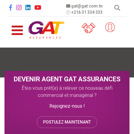
Aller au contenu principal
Social menu
gat@gat.com.tn
+216 31 334 333
DEVENIR AGENT GAT ASSURANCES
Êtes-vous prêt(e) à relever ce nouveau défi
commercial et managérial ?
Rejoignez-nous !
POSTULEZ MAINTENANT