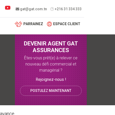
 menu
gat@gat.com.tn
+216 31 334 333
PARRAINEZ
ESPACE CLIENT
DEVENIR AGENT GAT
ASSURANCES
Êtes-vous prêt(e) à relever ce
nouveau défi commercial et
managérial ?
Rejoignez-nous !
POSTULEZ MAINTENANT
d'avance.