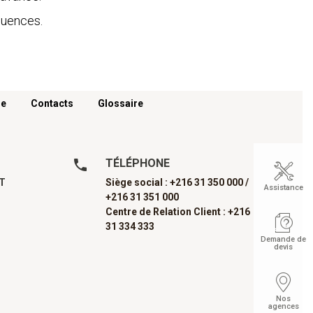
équences.
re
Contacts
Glossaire
TÉLÉPHONE
AT
Siège social : +216 31 350 000 /
Assistance
+216 31 351 000
Centre de Relation Client : +216
31 334 333
Demande de
devis
Nos
agences