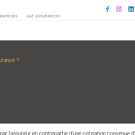
Social
REPRISES
GAT ASSURANCES
urance ?
 par l'assureur en contrepartie d'une cotisation convenue 