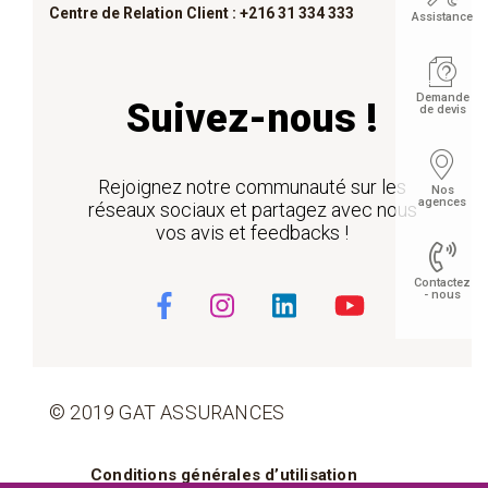
Centre de Relation Client : +216 31 334 333
Assistance
Demande
Suivez-nous !
de devis
Rejoignez notre communauté sur les
Nos
agences
réseaux sociaux et partagez avec nous
vos avis et feedbacks !
Contactez
- nous
Float
© 2019 GAT ASSURANCES
Pied de page
Conditions générales d’utilisation