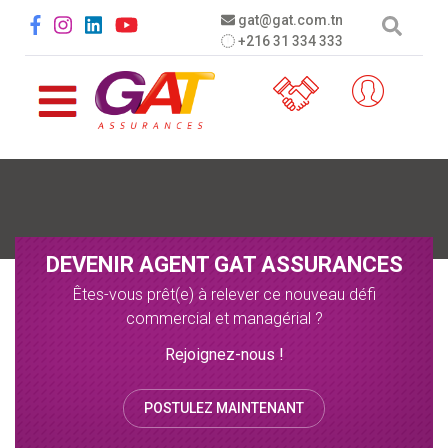
Aller au contenu principal
Social menu
gat@gat.com.tn
+216 31 334 333
DEVENIR AGENT GAT ASSURANCES
Êtes-vous prêt(e) à relever ce nouveau défi
commercial et managérial ?
Rejoignez-nous !
POSTULEZ MAINTENANT