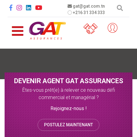
Aller au contenu principal
Social menu
gat@gat.com.tn
+216 31 334 333
DEVENIR AGENT GAT ASSURANCES
Êtes-vous prêt(e) à relever ce nouveau défi
commercial et managérial ?
Rejoignez-nous !
POSTULEZ MAINTENANT