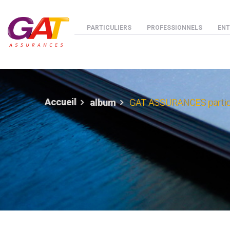
Aller au contenu principal
Menu espaces
PARTICULIERS
PROFESSIONNELS
ENT
Accueil
album
GAT ASSURANCES participe 