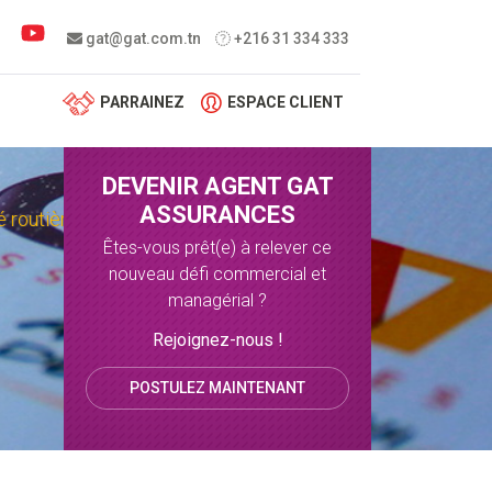
 menu
gat@gat.com.tn
+216 31 334 333
PARRAINEZ
ESPACE CLIENT
DEVENIR AGENT GAT
ASSURANCES
 routière
Êtes-vous prêt(e) à relever ce
nouveau défi commercial et
managérial ?
Rejoignez-nous !
POSTULEZ MAINTENANT