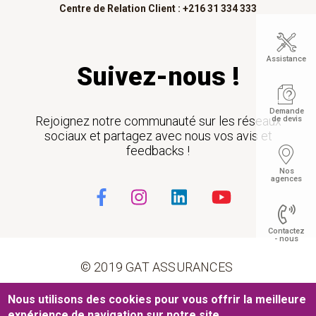
Centre de Relation Client : +216 31 334 333
Assistance
Suivez-nous !
Demande
Rejoignez notre communauté sur les réseaux
de devis
sociaux et partagez avec nous vos avis et
feedbacks !
Nos
agences
Contactez
- nous
© 2019 GAT ASSURANCES
Pied de page
Nous utilisons des cookies pour vous offrir la meilleure
Float
Conditions générales d’utilisation
Cookies
expérience de navigation sur notre site