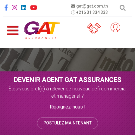
Aller au contenu principal
Social menu
gat@gat.com.tn
+216 31 334 333
DEVENIR AGENT GAT ASSURANCES
Êtes-vous prêt(e) à relever ce nouveau défi commercial
et managérial ?
Rejoignez-nous !
POSTULEZ MAINTENANT