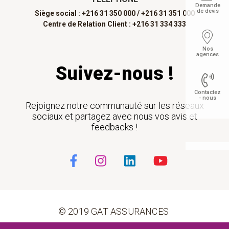
Demande
de devis
Siège social : +216 31 350 000 /
+216 31 351 000
Centre de Relation Client : +216 31 334 333
Nos
agences
Suivez-nous !
Contactez
- nous
Rejoignez notre communauté sur les réseaux
sociaux et partagez avec nous vos avis et
feedbacks !
Float
© 2019 GAT ASSURANCES