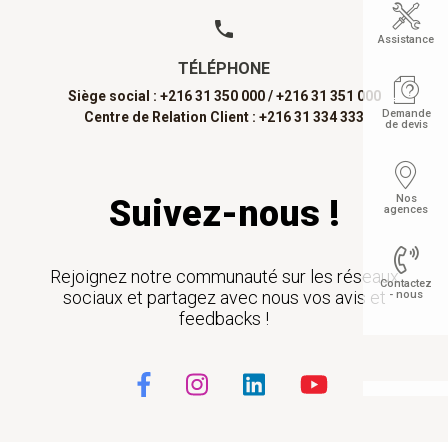
Assistance
TÉLÉPHONE
Siège social : +216 31 350 000 /
+216 31 351 000
Demande
Centre de Relation Client : +216 31 334 333
de devis
Nos
Suivez-nous !
agences
Rejoignez notre communauté sur les réseaux
Contactez
sociaux et partagez avec nous vos avis et
- nous
feedbacks !
Float