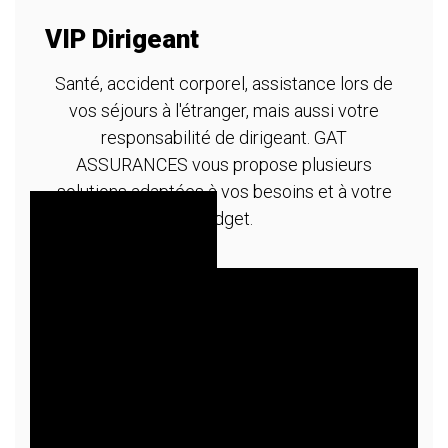
VIP Dirigeant
A
m
Santé, accident corporel, assistance lors de
vos séjours à l'étranger, mais aussi votre
re
T
responsabilité de dirigeant. GAT
ASSURANCES vous propose plusieurs
solutions adaptées à vos besoins et à votre
budget.