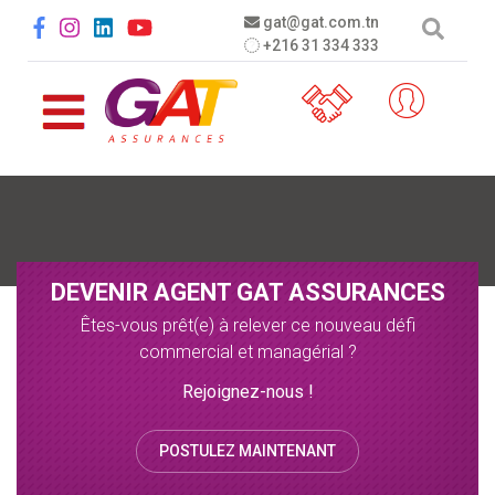
Aller au contenu principal
Social menu
gat@gat.com.tn
+216 31 334 333
DEVENIR AGENT GAT ASSURANCES
Êtes-vous prêt(e) à relever ce nouveau défi
commercial et managérial ?
Rejoignez-nous !
POSTULEZ MAINTENANT