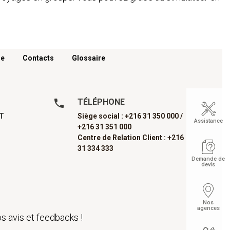
re
Contacts
Glossaire
TÉLÉPHONE
AT
Siège social : +216 31 350 000 /
Assistance
+216 31 351 000
Centre de Relation Client : +216
31 334 333
Demande de
devis
Nos
agences
s avis et feedbacks !