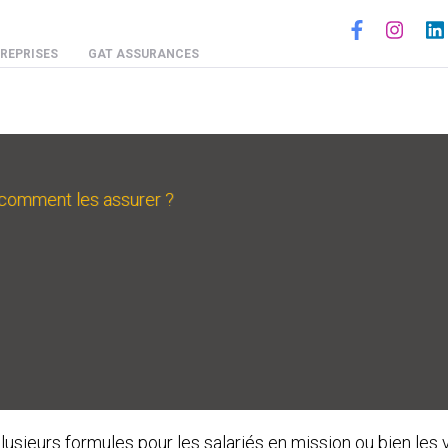
Social
REPRISES
GAT ASSURANCES
 comment les assurer ?
eurs formules pour les salariés en mission ou bien les 