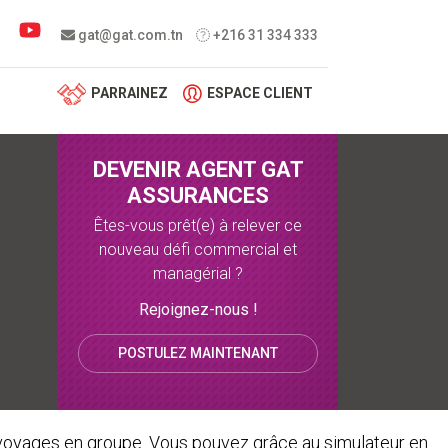
 menu
gat@gat.com.tn
+216 31 334 333
PARRAINEZ
ESPACE CLIENT
DEVENIR AGENT GAT
ASSURANCES
Êtes-vous prêt(e) à relever ce
nouveau défi commercial et
managérial ?
Rejoignez-nous !
POSTULEZ MAINTENANT
voyages en groupe. Vous pouvez grâce au simulateur en