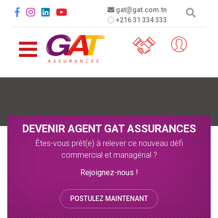
Aller au contenu principal
Social menu
gat@gat.com.tn
+216 31 334 333
DEVENIR AGENT GAT ASSURANCES
Êtes-vous prêt(e) à relever ce nouveau défi
commercial et managérial ?
Rejoignez-nous !
POSTULEZ MAINTENANT