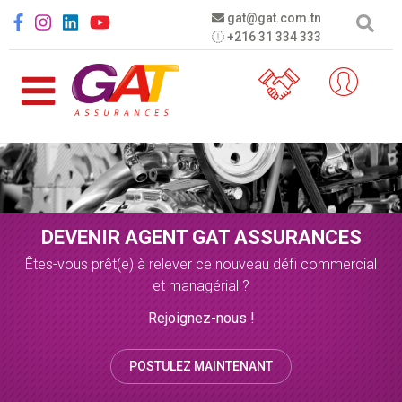
Aller au contenu principal
Social menu
gat@gat.com.tn
+216 31 334 333
DEVENIR AGENT GAT ASSURANCES
Êtes-vous prêt(e) à relever ce nouveau défi commercial
et managérial ?
Rejoignez-nous !
POSTULEZ MAINTENANT