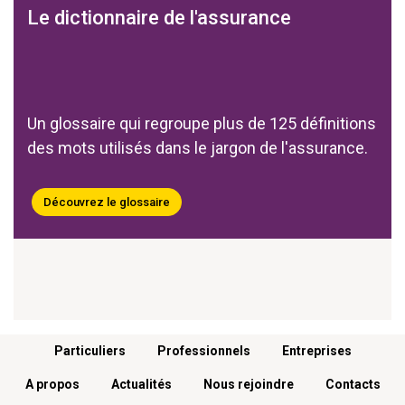
Le dictionnaire de l'assurance
Un glossaire qui regroupe plus de 125 définitions
des mots utilisés dans le jargon de l'assurance.
Découvrez le glossaire
Menu footer
Particuliers
Professionnels
Entreprises
A propos
Actualités
Nous rejoindre
Contacts