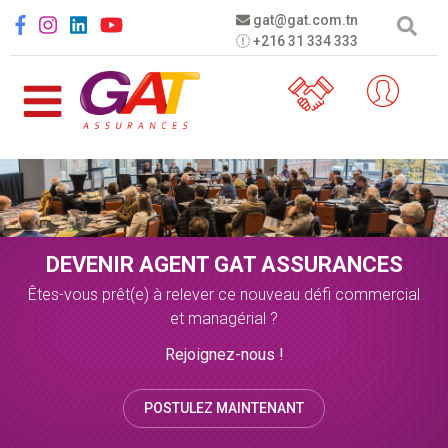
Aller au contenu principal
Social menu
gat@gat.com.tn
+216 31 334 333
DEVENIR AGENT GAT ASSURANCES
Êtes-vous prêt(e) à relever ce nouveau défi commercial
et managérial ?
Rejoignez-nous !
POSTULEZ MAINTENANT