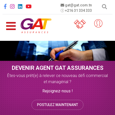
Aller au contenu principal
Social menu
gat@gat.com.tn
+216 31 334 333
DEVENIR AGENT GAT ASSURANCES
Êtes-vous prêt(e) à relever ce nouveau défi commercial
et managérial ?
Rejoignez-nous !
POSTULEZ MAINTENANT