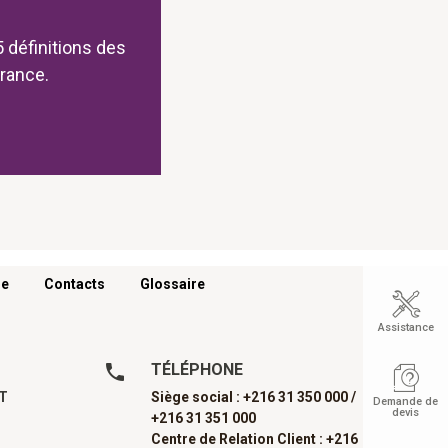
 définitions des
urance.
re
Contacts
Glossaire
Assistance
TÉLÉPHONE
AT
Siège social : +216 31 350 000 /
Demande de
devis
+216 31 351 000
Centre de Relation Client : +216