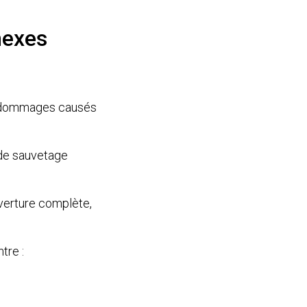
nexes
es dommages causés
 de sauvetage
uverture complète,
tre :