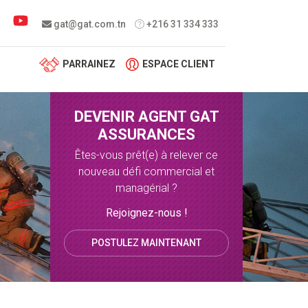
 menu
gat@gat.com.tn
+216 31 334 333
PARRAINEZ
ESPACE CLIENT
DEVENIR AGENT GAT
ASSURANCES
Êtes-vous prêt(e) à relever ce
nouveau défi commercial et
managérial ?
Rejoignez-nous !
POSTULEZ MAINTENANT