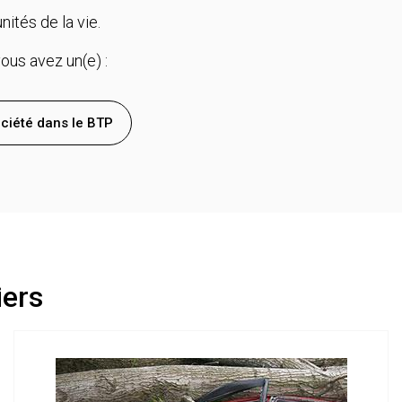
tés de la vie.
ous avez un(e) :
ciété dans le BTP
iers