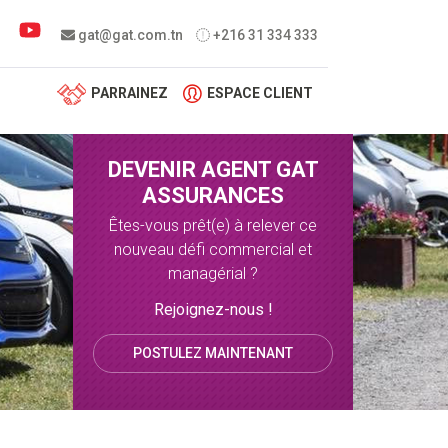
 menu
gat@gat.com.tn
+216 31 334 333
PARRAINEZ
ESPACE CLIENT
DEVENIR AGENT GAT
ASSURANCES
Êtes-vous prêt(e) à relever ce
nouveau défi commercial et
managérial ?
Rejoignez-nous !
POSTULEZ MAINTENANT