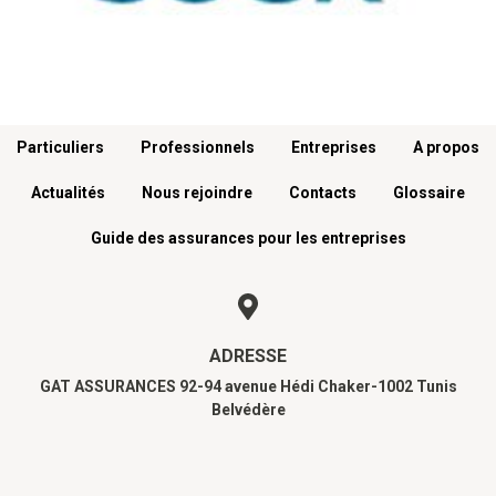
Menu footer
Particuliers
Professionnels
Entreprises
A propos
Actualités
Nous rejoindre
Contacts
Glossaire
Guide des assurances pour les entreprises
ADRESSE
GAT ASSURANCES 92-94 avenue Hédi Chaker-1002 Tunis
Belvédère