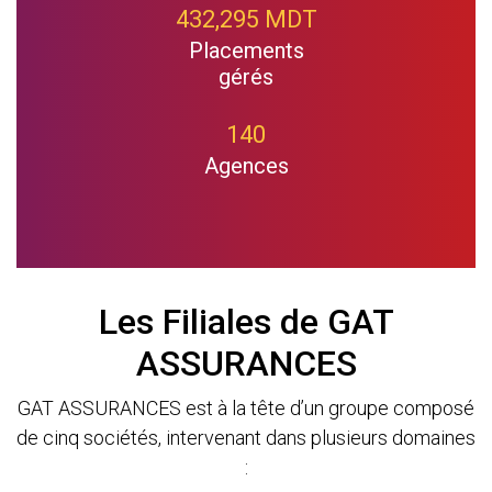
432,295 MDT
Placements
gérés
140
Agences
Les Filiales de GAT
ASSURANCES
GAT ASSURANCES est à la tête d’un groupe composé
de cinq sociétés, intervenant dans plusieurs domaines
: