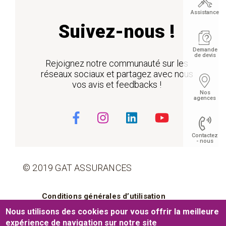
Assistance
Suivez-nous !
Demande
de devis
Rejoignez notre communauté sur les
réseaux sociaux et partagez avec nous
vos avis et feedbacks !
Nos
agences
Contactez
- nous
© 2019 GAT ASSURANCES
Float
Pied de page
Conditions générales d’utilisation
Nous utilisons des cookies pour vous offrir la meilleure
Cookies
Mentions légales
expérience de navigation sur notre site