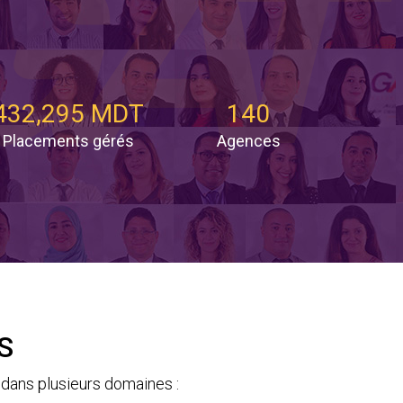
432,295 MDT
140
Placements gérés
Agences
S
dans plusieurs domaines :