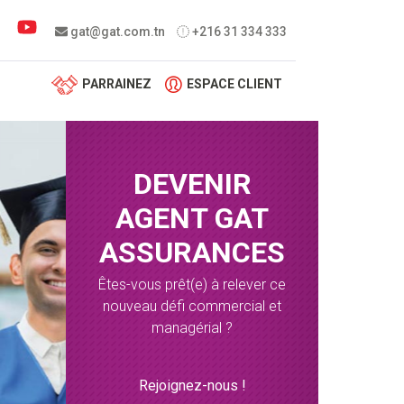
 menu
gat@gat.com.tn
+216 31 334 333
PARRAINEZ
ESPACE CLIENT
DEVENIR
AGENT GAT
ASSURANCES
Êtes-vous prêt(e) à relever ce
nouveau défi commercial et
managérial ?
Rejoignez-nous !
avoir plus