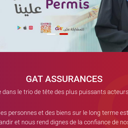
GAT ASSURANCES
ns le trio de tête des plus puissants acteurs
des personnes et des biens sur le long terme es
andir et nous rend dignes de la confiance de 