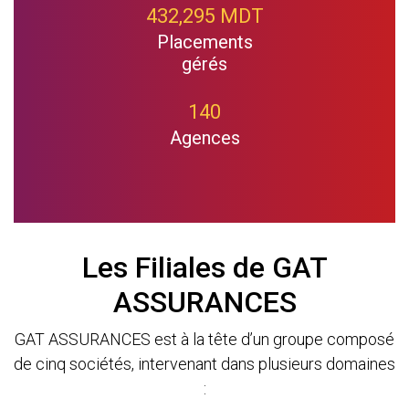
432,295 MDT
Placements
gérés
140
Agences
Les Filiales de GAT
ASSURANCES
GAT ASSURANCES est à la tête d’un groupe composé
de cinq sociétés, intervenant dans plusieurs domaines
: