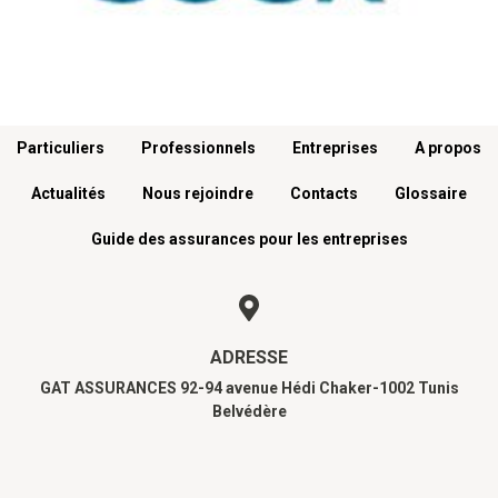
Menu footer
Particuliers
Professionnels
Entreprises
A propos
Actualités
Nous rejoindre
Contacts
Glossaire
Guide des assurances pour les entreprises
ADRESSE
GAT ASSURANCES 92-94 avenue Hédi Chaker-1002 Tunis
Belvédère