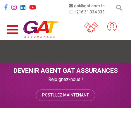
Aller au contenu principal
Social menu
gat@gat.com.tn
+216 31 334 333
DEVENIR AGENT GAT ASSURANCES
Rejoignez-nous !
POSTULEZ MAINTENANT