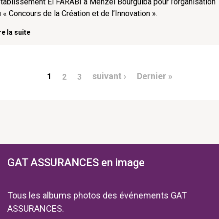
établissement El FARABI à Menzel Bourguiba pour l’organisation
 « Concours de la Création et de l’Innovation ».
re la suite
agination
Page suivante
Dernière p
suivant ›
Dernier »
1
2
3
GAT ASSURANCES en image
Tous les albums photos des événements GAT
ASSURANCES.