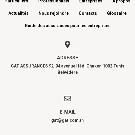
Menu footer
Particuliers
Professionnels
Entreprises
A propos
Actualités
Nous rejoindre
Contacts
Glossaire
Guide des assurances pour les entreprises
ADRESSE
GAT ASSURANCES 92-94 avenue Hédi Chaker-1002 Tunis
Belvédère
E-MAIL
gat@gat.com.tn