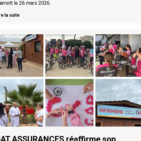
rriott le 26 mars 2026.
re la suite
AT ASSURANCES réaffirme son