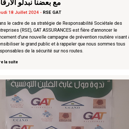
مع بعضنا نبدلو الأرقا
udi 18 Juillet 2024
-
RSE GAT
ns le cadre de sa stratégie de Responsabilité Sociétale des
treprises (RSE), GAT ASSURANCES est fière d'annoncer le
ncement d'une nouvelle campagne de prévention routière visant 
nsibiliser le grand public et à rappeler que nous sommes tous
sponsables de la sécurité sur nos routes.
re la suite