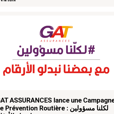
re la suite
AT ASSURANCES lance une Campagn
e Prévention Routière : لكلنا مسؤولين