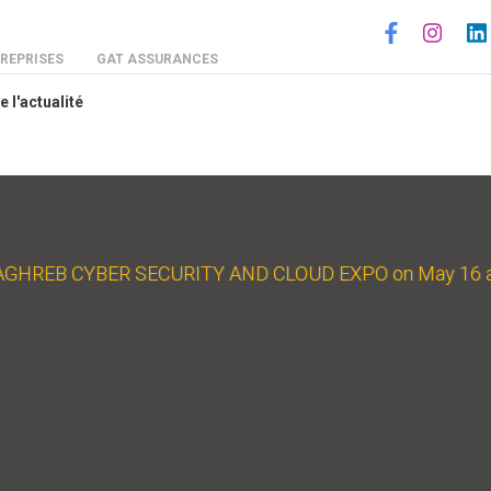
Social
REPRISES
GAT ASSURANCES
e l'actualité
HREB CYBER SECURITY AND CLOUD EXPO on May 16 and 17