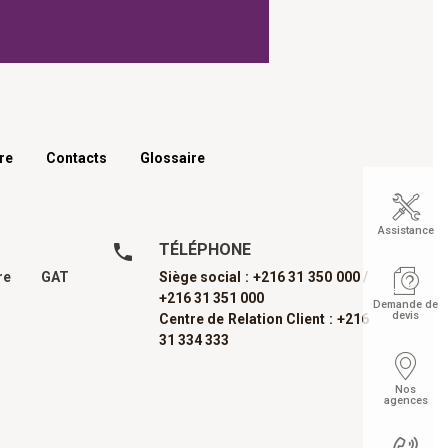
re
Contacts
Glossaire
Assistance
TÉLÉPHONE
dre GAT
Siège social : +216 31 350 000 /
+216 31 351 000
Demande de
devis
Centre de Relation Client : +216
31 334 333
Nos
agences