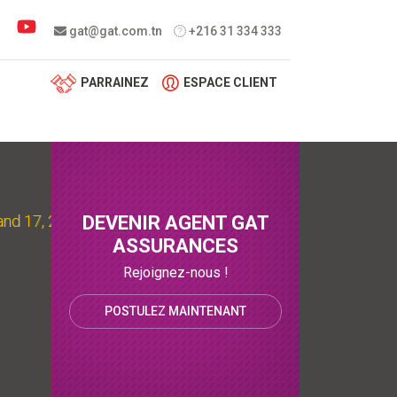
 menu
gat@gat.com.tn
+216 31 334 333
PARRAINEZ
ESPACE CLIENT
, 2023 at the city of culture
DEVENIR AGENT GAT
ASSURANCES
Rejoignez-nous !
POSTULEZ MAINTENANT