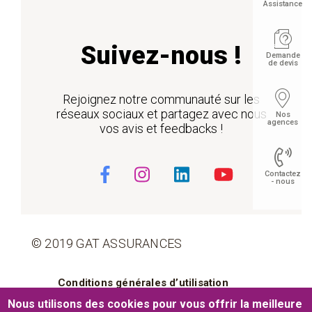
Assistance
Suivez-nous !
Demande
de devis
Rejoignez notre communauté sur les
réseaux sociaux et partagez avec nous
Nos
agences
vos avis et feedbacks !
Contactez
- nous
© 2019 GAT ASSURANCES
Float
Pied de page
Conditions générales d’utilisation
Nous utilisons des cookies pour vous offrir la meilleure