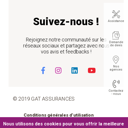
Suivez-nous !
Assistance
Rejoignez notre communauté sur les
Demande
réseaux sociaux et partagez avec nous
de devis
vos avis et feedbacks !
Nos
agences
Contactez
- nous
© 2019 GAT ASSURANCES
Pied de page
Conditions générales d’utilisation
Float
Nous utilisons des cookies pour vous offrir la meilleure
Cookies
Mentions légales