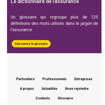
Le dictionnaire de l'assurance
Un glossaire qui regroupe plus de 125
définitions des mots utilisés dans le jargon de
l'assurance.
Découvrez le glossaire
Menu footer
Particuliers
Professionnels
Entreprises
A propos
Actualités
Nous rejoindre
Contacts
Glossaire