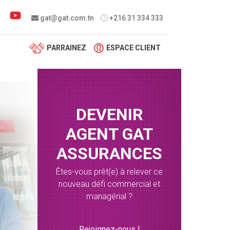
 menu
gat@gat.com.tn
+216 31 334 333
PARRAINEZ
ESPACE CLIENT
DEVENIR
AGENT GAT
ASSURANCES
Êtes-vous prêt(e) à relever ce
nouveau défi commercial et
managérial ?
Rejoignez-nous !