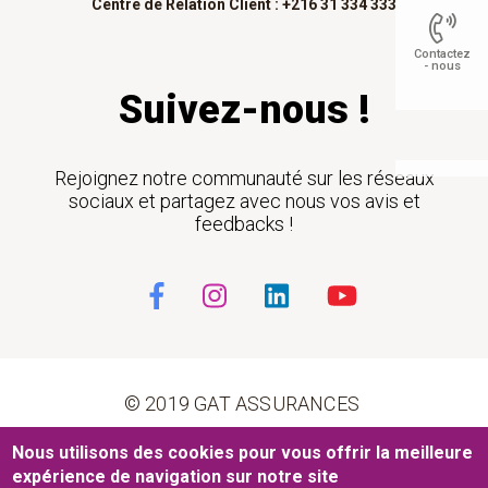
Centre de Relation Client : +216 31 334 333
Contactez
- nous
Suivez-nous !
Float
Rejoignez notre communauté sur les réseaux
sociaux et partagez avec nous vos avis et
feedbacks !
© 2019 GAT ASSURANCES
Pied de page
Nous utilisons des cookies pour vous offrir la meilleure
Conditions générales d’utilisation
Cookies
expérience de navigation sur notre site