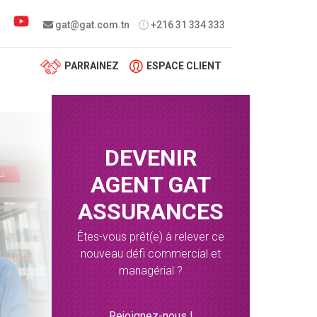
 menu
gat@gat.com.tn
+216 31 334 333
PARRAINEZ
ESPACE CLIENT
DEVENIR
AGENT GAT
ASSURANCES
Êtes-vous prêt(e) à relever ce
nouveau défi commercial et
managérial ?
Rejoignez-nous !