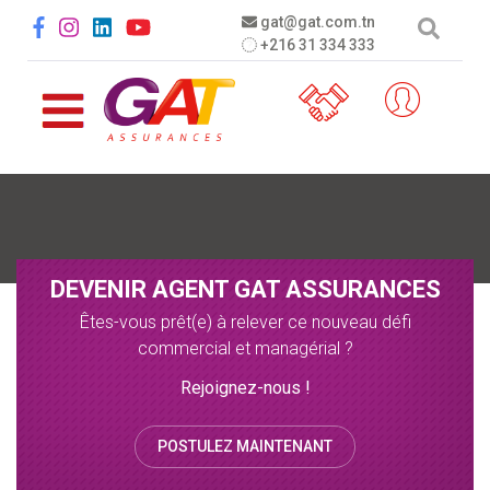
Aller au contenu principal
Social menu
gat@gat.com.tn
+216 31 334 333
DEVENIR AGENT GAT ASSURANCES
Êtes-vous prêt(e) à relever ce nouveau défi
commercial et managérial ?
Rejoignez-nous !
POSTULEZ MAINTENANT