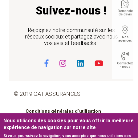
Suivez-nous !
Demande
de devis
Rejoignez notre communauté sur les
réseaux sociaux et partagez avec nous
Nos
agences
vos avis et feedbacks !
Contactez
- nous
© 2019 GAT ASSURANCES
Float
Pied de page
Conditions générales d’utilisation
Nous utilisons des cookies pour vous offrir la meilleure
Cookies
Mentions légales
expérience de navigation sur notre site
Si vous poursuivez la navigation, vous acceptez que nous utilisions ces
Plan du site