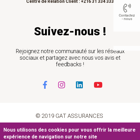
Centre de Relation Client : +216 31 334 333
Contactez
- nous
Suivez-nous !
Float
Rejoignez notre communauté sur les réseaux
sociaux et partagez avec nous vos avis et
feedbacks !
© 2019 GAT ASSURANCES
Pied de page
Nous utilisons des cookies pour vous offrir la meilleure
Conditions générales d’utilisation
Cookies
expérience de navigation sur notre site